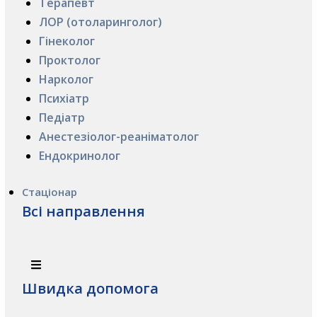
Терапевт
ЛОР (отоларинголог)
Гінеколог
Проктолог
Нарколог
Психіатр
Педіатр
Анестезіолог-реаніматолог
Ендокринолог
Стаціонар
Всі направлення
Швидка допомога