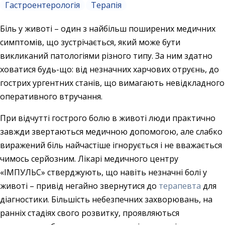
Гастроентерологія
Терапія
Біль у животі – один з найбільш поширених медичних
симптомів, що зустрічається, який може бути
викликаний патологіями різного типу. За ним здатно
ховатися будь-що: від незначних харчових отруєнь, до
гострих ургентних станів, що вимагають невідкладного
оперативного втручання.
При відчутті гострого болю в животі люди практично
завжди звертаються медичною допомогою, але слабко
виражений біль найчастіше ігнорується і не вважається
чимось серйозним. Лікарі медичного центру
«ІМПУЛЬС» стверджують, що навіть незначні болі у
животі – привід негайно звернутися до
терапевта
для
діагностики. Більшість небезпечних захворювань, на
ранніх стадіях свого розвитку, проявляються