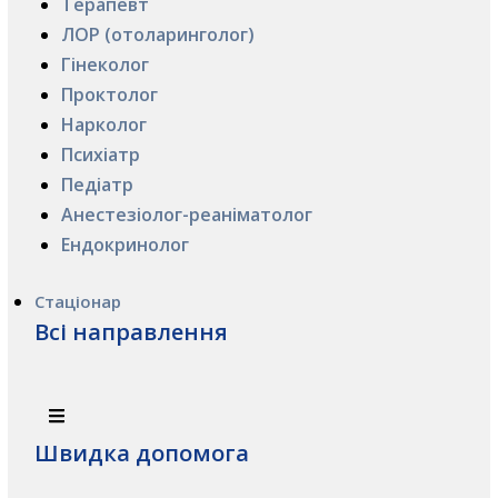
Терапевт
ЛОР (отоларинголог)
Гінеколог
Проктолог
Нарколог
Психіатр
Педіатр
Анестезіолог-реаніматолог
Ендокринолог
Стаціонар
Всі направлення
Швидка допомога