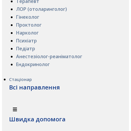
Терапевт
ЛОР (отоларинголог)
Гінеколог
Проктолог
Нарколог
Психіатр
Педіатр
Анестезіолог-реаніматолог
Ендокринолог
Стаціонар
Всі направлення
Швидка допомога