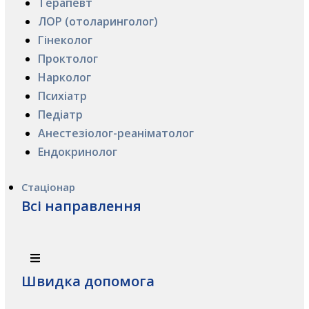
Терапевт
ЛОР (отоларинголог)
Гінеколог
Проктолог
Нарколог
Психіатр
Педіатр
Анестезіолог-реаніматолог
Ендокринолог
Стаціонар
Всі направлення
Швидка допомога