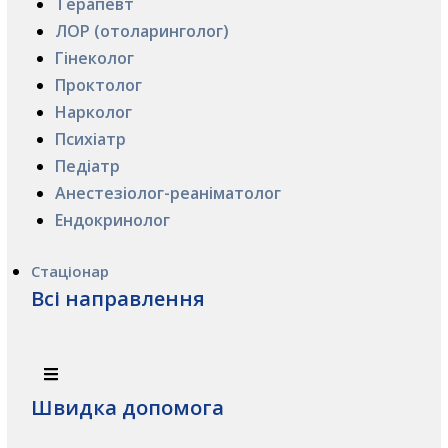
Терапевт
ЛОР (отоларинголог)
Гінеколог
Проктолог
Нарколог
Психіатр
Педіатр
Анестезіолог-реаніматолог
Ендокринолог
Стаціонар
Всі направлення
Швидка допомога