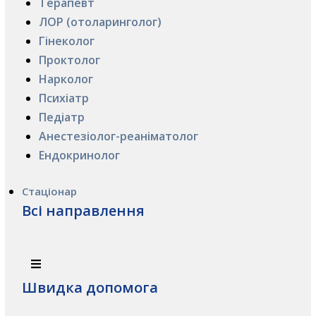
Терапевт
ЛОР (отоларинголог)
Гінеколог
Проктолог
Нарколог
Психіатр
Педіатр
Анестезіолог-реаніматолог
Ендокринолог
Стаціонар
Всі направлення
Швидка допомога