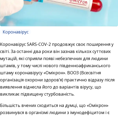
Коронавірус
Коронавірус SARS-COV-2 продовжує своє поширення у
світі. За останні два роки він зазнав кількох суттєвих
мутацій, які сприяли появі небезпечних для людини
штамів, у тому числі нового південноафриканського
штаму коронавірусу «Омікрон». ВООЗ (Всесвітня
організація охорони здоров’я) практично відразу після
виявлення віднесла його до варіантів вірусу, що
викликає підвищену стурбованість.
Більшість вчених сходиться на думці, що «Омікрон»
розвинувся в організмі людини з імунодефіцитом і є