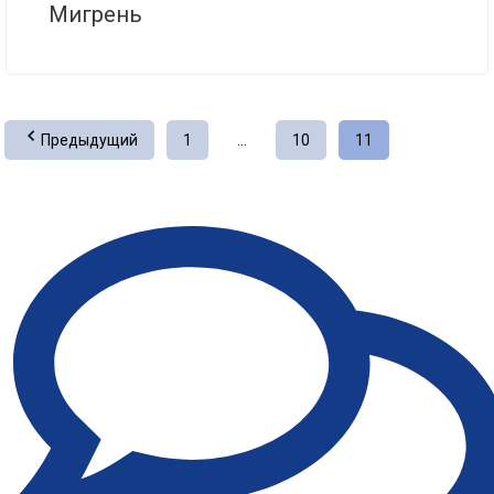
Мигрень
Предыдущий
1
…
10
11
Пагинация
записей